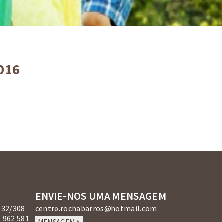
016
ENVIE-NOS UMA MENSAGEM
032/308
centro.rochabarros@hotmail.com
 962 581
MENSAGEM