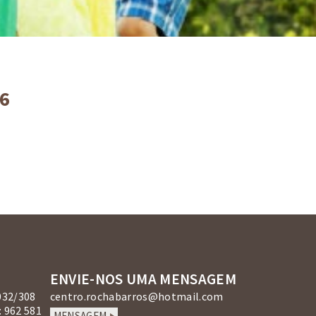
16
ENVIE-NOS UMA MENSAGEM
032/308
centro.rochabarros@hotmail.com
 962 581
MENSAGEM