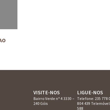
AO
VISITE-NOS
LIGUE-NOS
Bairro Verde nº 4 3330 –
Telefone: 235 778 
240 Góis
804 439 Telemóvel:
588