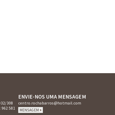
ENVIE-NOS UMA MENSAGEM
032/308
centro.rochabarros@hotmail.com
 962 581
MENSAGEM