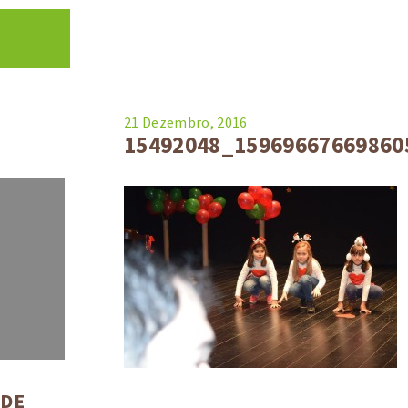
21 Dezembro, 2016
15492048_15969667669860
 DE