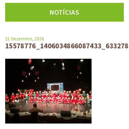
NOTÍCIAS
21 Dezembro, 2016
15578776_1406034866087433_63327