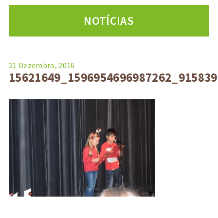
NOTÍCIAS
21 Dezembro, 2016
15621649_1596954696987262_91583