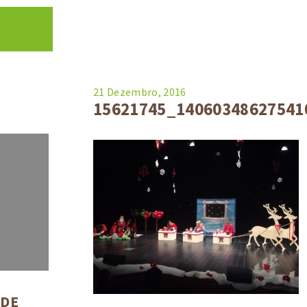
21 Dezembro, 2016
15621745_14060348627541
 DE