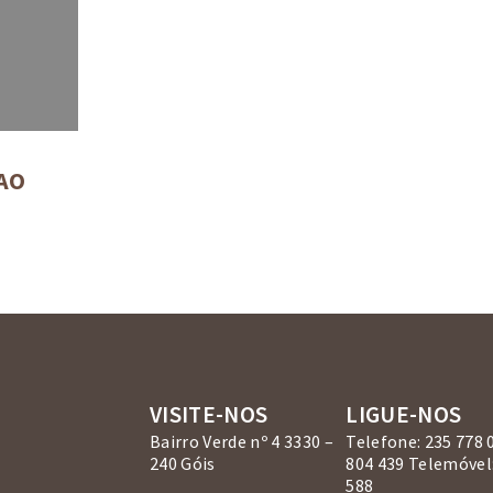
AO
VISITE-NOS
LIGUE-NOS
Bairro Verde nº 4 3330 –
Telefone: 235 778 
240 Góis
804 439 Telemóvel:
588