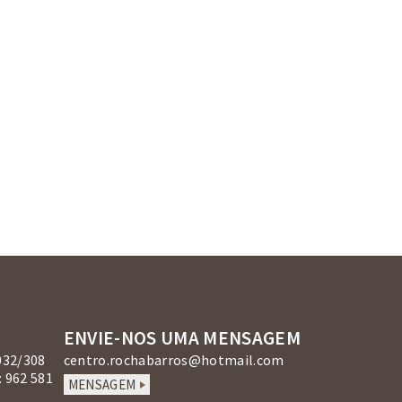
ENVIE-NOS UMA MENSAGEM
032/308
centro.rochabarros@hotmail.com
 962 581
MENSAGEM