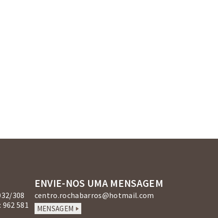
ENVIE-NOS UMA MENSAGEM
032/308
centro.rochabarros@hotmail.com
 962 581
MENSAGEM