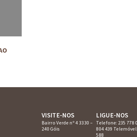
AO
VISITE-NOS
LIGUE-NOS
Bairro Verde nº 4 3330 –
Telefone: 235 778 
240 Góis
804 439 Telemóvel:
588